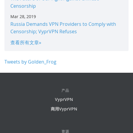
Censorship
Mar 28, 2019
Russia Demands VPN Providers to Comply with
Censorship; VyprVPN Refuses
查看所有文章»
Tweets by Golden_Frog
产品
VyprVPN
商用VyprVPN
资源