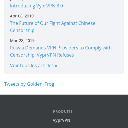
Introducing VyprVPN 3.0
Apr 08, 2019
The Future of Our Fight Against Chinese
Censorship
Mar 28, 2019
Russia Demands VPN Providers to Comply with
Censorship; VyprVPN Refuses
Voir tous les articles »
Tweets by Golden_Frog
PRODUITS
VyprVPN