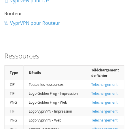
VyprVPN pour iOS
Routeur
VyprVPN pour Routeur
Ressources
Téléchargement
Type
Détails
de fichier
ZIP
Toutes les ressources
Téléchargement
TIF
Logo Golden Frog - Impression
Téléchargement
PNG
Logo Golden Frog - Web
Téléchargement
TIF
Logo VyprVPN - Impression
Téléchargement
PNG
Logo VyprVPN - Web
Téléchargement
PNG
Appareils VyprVPN
Téléchargement