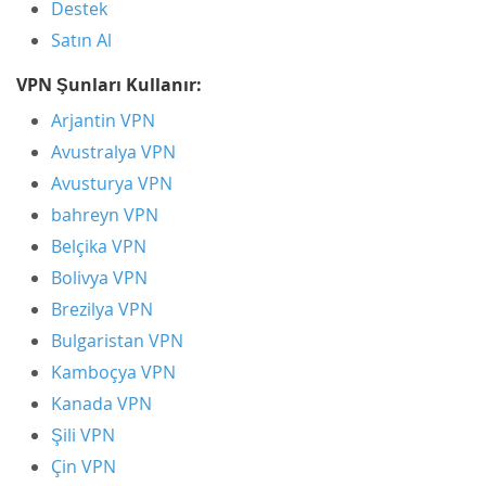
Destek
Satın Al
VPN Şunları Kullanır:
Arjantin VPN
Avustralya VPN
Avusturya VPN
bahreyn VPN
Belçika VPN
Bolivya VPN
Brezilya VPN
Bulgaristan VPN
Kamboçya VPN
Kanada VPN
Şili VPN
Çin VPN