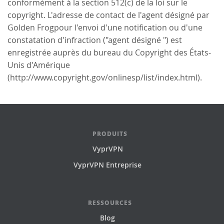
conformément à la section 512(c) de la loi sur le
copyright. L'adresse de contact de l'agent désigné par
Golden Frogpour l'envoi d'une notification ou d'une
constatation d'infraction ("agent désigné ") est
enregistrée auprès du bureau du Copyright des États-
Unis d'Amérique
(http://www.copyright.gov/onlinesp/list/index.html).
PRODUITS
VyprVPN
VyprVPN Entreprise
RESSOURCES
Blog